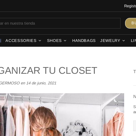
Regist
B
ACCESSORIES
SHOES
HANDBAGS
JEWELRY
LI
S
RGANIZAR TU CLOSET
Y GERMOSO en
14 de junio, 2021
S
a