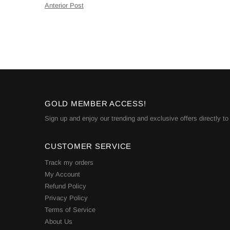
Anterior Post
GOLD MEMBER ACCESS!
Sign up and enjoy our trending and exclusive offers directly to
CUSTOMER SERVICE
Track my orders
My Account
Refund Policy
Privacy Policy
Terms of Service
About Us