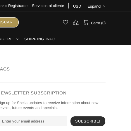
rar
o
Registrarse
Servicios al cliente
USD
Español
USCAR
Carro (0)
NGERIE
SHIPPING INFO
TAGS
NEWSLETTER SUBSCRIPTION
ign up for Shella updates to receive information about new
rrivals, future events and specials.